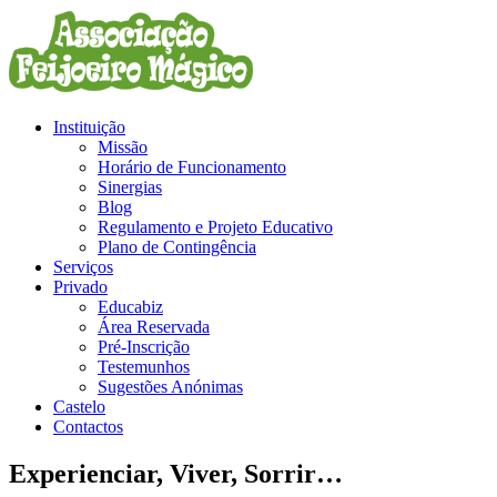
Instituição
Missão
Horário de Funcionamento
Sinergias
Blog
Regulamento e Projeto Educativo
Plano de Contingência
Serviços
Privado
Educabiz
Área Reservada
Pré-Inscrição
Testemunhos
Sugestões Anónimas
Castelo
Contactos
Experienciar, Viver, Sorrir…