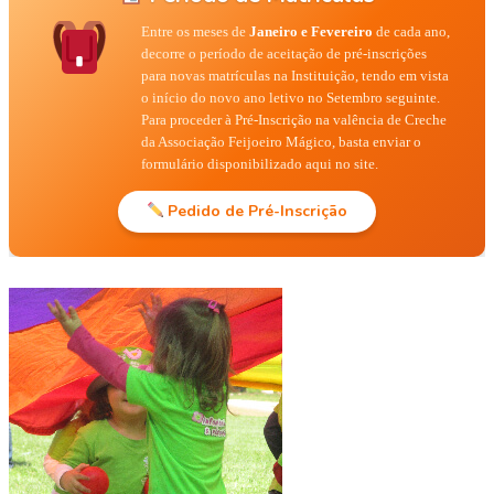
Entre os meses de
Janeiro e Fevereiro
de cada ano,
decorre o período de aceitação de pré-inscrições
para novas matrículas na Instituição, tendo em vista
o início do novo ano letivo no Setembro seguinte.
Para proceder à Pré-Inscrição na valência de Creche
da Associação Feijoeiro Mágico, basta enviar o
formulário disponibilizado aqui no site.
Pedido de Pré-Inscrição