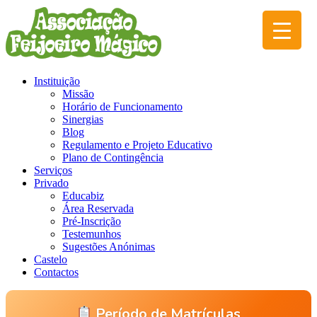
Instituição
Missão
Horário de Funcionamento
Sinergias
Blog
Regulamento e Projeto Educativo
Plano de Contingência
Serviços
Privado
Educabiz
Área Reservada
Pré-Inscrição
Testemunhos
Sugestões Anónimas
Castelo
Contactos
Período de Matrículas