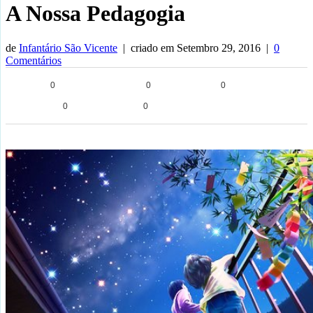
A Nossa Pedagogia
de
Infantário São Vicente
| criado em
Setembro 29, 2016
|
0
Comentários
0
0
0
0
0