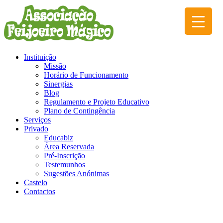
Instituição
Missão
Horário de Funcionamento
Sinergias
Blog
Regulamento e Projeto Educativo
Plano de Contingência
Serviços
Privado
Educabiz
Área Reservada
Pré-Inscrição
Testemunhos
Sugestões Anónimas
Castelo
Contactos